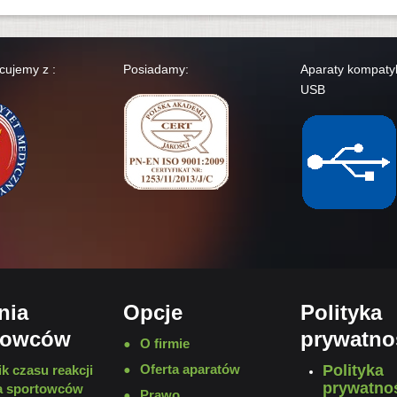
cujemy z :
Posiadamy:
Aparaty kompatyb
USB
nia
Opcje
Polityka
towców
prywatno
O firmie
Oferta aparatów
Polityka
k czasu reakcji
prywatno
ia sportowców
Prawo