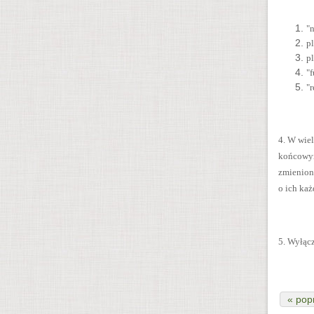
"n
p
pl
"
"
4. W wie
końcowym
zmienion
o ich ka
5. Wyłąc
« pop