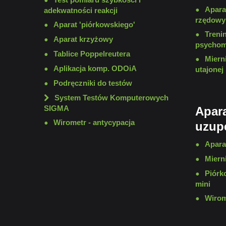
Apara
adekwatności reakcji
rzędowy
Aparat 'piórkowskiego'
Treni
Aparat krzyżowy
psychom
Tablice Poppelreutera
Mierni
Aplikacja komp. ODOiA
utajone
Podręczniki do testów
System Testów Komputerowych
SIGMA
Apar
Wirometr - antycypacja
uzupe
Apara
Miern
Piórk
mini
Wirom