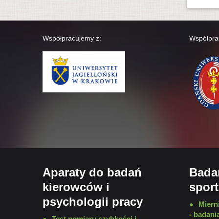
Współpracujemy z:
Współpra
Aparaty do badań
Bada
kierowców i
spor
psychologii pracy
Mierni
- badan
Test pomiaru szybkości i