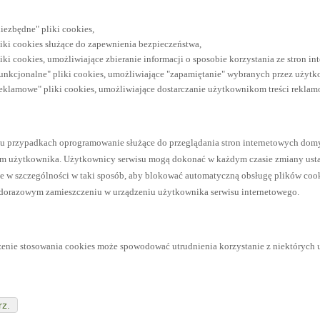
iezbędne" pliki cookies,
liki cookies służące do zapewnienia bezpieczeństwa,
iki cookies, umożliwiające zbieranie informacji o sposobie korzystania ze stron in
funkcjonalne" pliki cookies, umożliwiające "zapamiętanie" wybranych przez użytko
reklamowe" pliki cookies, umożliwiające dostarczanie użytkownikom treści rekla
lu przypadkach oprogramowanie służące do przeglądania stron internetowych dom
 użytkownika. Użytkownicy serwisu mogą dokonać w każdym czasie zmiany ustaw
e w szczególności w taki sposób, aby blokować automatyczną obsługę plików cook
żdorazowym zamieszczeniu w urządzeniu użytkownika serwisu internetowego.
zenie stosowania cookies może spowodować utrudnienia korzystanie z niektórych 
rz.