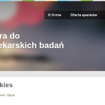
O firmie
Oferta aparatów
ra do
lekarskich badań
kies
oria:
Opcje