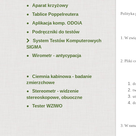
Aparat krzyżowy
Polityka
Tablice Poppelreutera
Aplikacja komp. ODOiA
Podręczniki do testów
1. W zwią
System Testów Komputerowych
SIGMA
Wirometr - antycypacja
2. Pliki 
Ciemnia kabinowa - badanie
zmierzchowe
d
tw
Stereometr - widzenie
u
stereoskopowe, obuoczne
d
Tester WZIWO
3. W ram