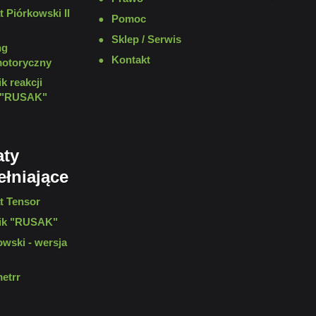
t Piórkowski II
Pomoc
Sklep / Serwis
ng
Kontakt
otoryczny
k reakcji
j "RUSAK"
aty
łniające
t Tensor
ik "RUSAK"
owski - wersja
etrr