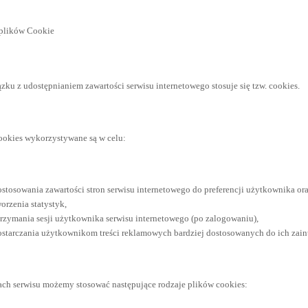
 plików Cookie
zku z udostępnianiem zawartości serwisu internetowego stosuje się tzw. cookies.
cookies wykorzystywane są w celu:
ostosowania zawartości stron serwisu internetowego do preferencji użytkownika ora
orzenia statystyk,
trzymania sesji użytkownika serwisu internetowego (po zalogowaniu),
ostarczania użytkownikom treści reklamowych bardziej dostosowanych do ich zain
ach serwisu możemy stosować następujące rodzaje plików cookies: