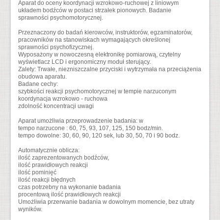
Aparat do oceny koordynacji wzrokowo-ruchowej z liniowym
układem bodźców w postaci strzałek pionowych. Badanie
sprawności psychomotorycznej.
Przeznaczony do badań kierowców, instruktorów, egzaminatorów,
pracowników na stanowiskach wymagających określonej
sprawności psychofizycznej.
Wyposażony w nowoczesną elektronikę pomiarową, czytelny
wyświetlacz LCD i ergonomiczny moduł sterujący.
Zalety: Trwałe, niezniszczalne przyciski i wytrzymała na przeciążenia
obudowa aparatu.
Badane cechy:
szybkości reakcji psychomotorycznej w tempie narzuconym
koordynacja wzrokowo - ruchowa
zdolność koncentracji uwagi
Aparat umożliwia przeprowadzenie badania: w
tempo narzucone : 60, 75, 93, 107, 125, 150 bodz/min.
tempo dowolne: 30, 60, 90, 120 sek, lub 30, 50, 70 i 90 bodz.
Automatycznie oblicza:
ilość zaprezentowanych bodźców,
ilość prawidłowych reakcji
ilość pominięć
ilość reakcji błędnych
czas potrzebny na wykonanie badania
procentową ilość prawidłowych reakcji
Umożliwia przerwanie badania w dowolnym momencie, bez utraty
wyników.