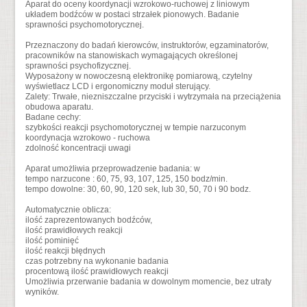
Aparat do oceny koordynacji wzrokowo-ruchowej z liniowym
układem bodźców w postaci strzałek pionowych. Badanie
sprawności psychomotorycznej.
Przeznaczony do badań kierowców, instruktorów, egzaminatorów,
pracowników na stanowiskach wymagających określonej
sprawności psychofizycznej.
Wyposażony w nowoczesną elektronikę pomiarową, czytelny
wyświetlacz LCD i ergonomiczny moduł sterujący.
Zalety: Trwałe, niezniszczalne przyciski i wytrzymała na przeciążenia
obudowa aparatu.
Badane cechy:
szybkości reakcji psychomotorycznej w tempie narzuconym
koordynacja wzrokowo - ruchowa
zdolność koncentracji uwagi
Aparat umożliwia przeprowadzenie badania: w
tempo narzucone : 60, 75, 93, 107, 125, 150 bodz/min.
tempo dowolne: 30, 60, 90, 120 sek, lub 30, 50, 70 i 90 bodz.
Automatycznie oblicza:
ilość zaprezentowanych bodźców,
ilość prawidłowych reakcji
ilość pominięć
ilość reakcji błędnych
czas potrzebny na wykonanie badania
procentową ilość prawidłowych reakcji
Umożliwia przerwanie badania w dowolnym momencie, bez utraty
wyników.